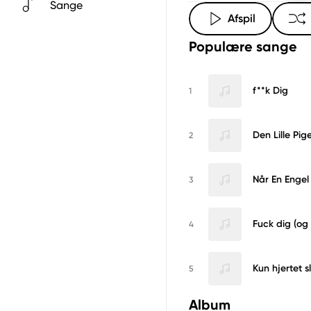
Sange
Afspil
Populære sange
f**k Dig
1
Den Lille Pig
2
Når En Engel 
3
Fuck dig (og 
4
Kun hjertet s
5
Album