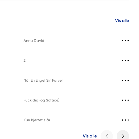
Vis alle
Anna David
2
Når En Engel Sir' Farvel
Fuck dig (og Softice)
Kun hjertet slår
Vis alle