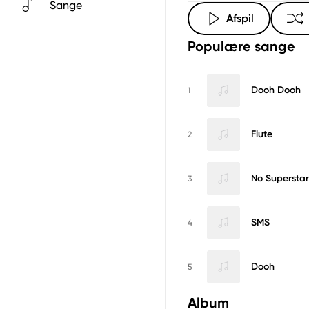
Sange
Afspil
Populære sange
Dooh Dooh
1
Flute
2
No Superstar
3
SMS
4
Dooh
5
Album