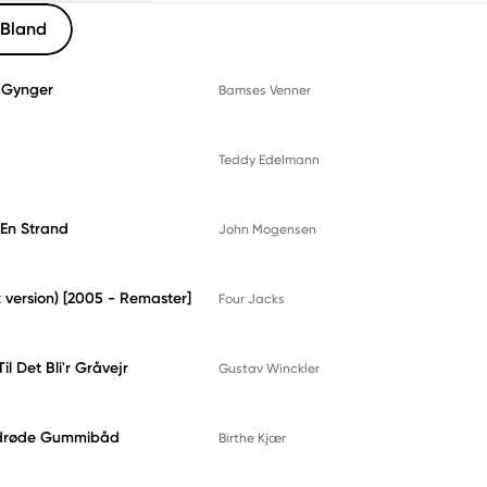
Bland
r Gynger
Bamses Venner
Teddy Edelmann
En Strand
John Mogensen
version) [2005 - Remaster]
Four Jacks
Til Det Bli'r Gråvejr
Gustav Winckler
ldrøde Gummibåd
Birthe Kjær