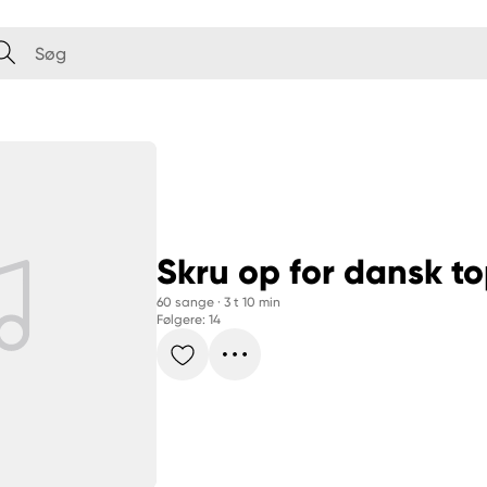
Skru op for dansk top
60 sange
 · 
3 t 10 min
Følgere: 14