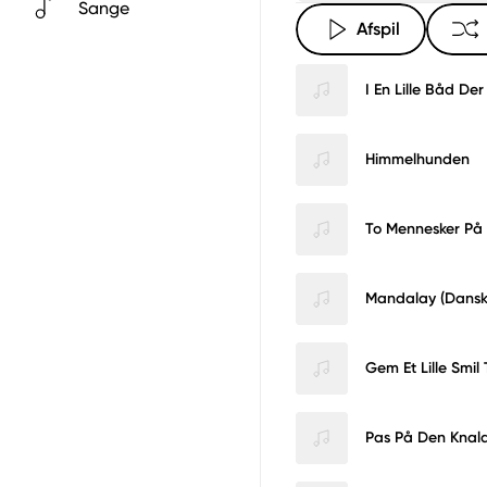
Sange
Afspil
I En Lille Båd De
Himmelhunden
To Mennesker På 
Mandalay (Dansk 
Gem Et Lille Smil 
Pas På Den Kna